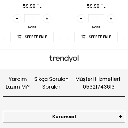
Yaka Kartı Tutucu-
Yaka Kartı Tutucu-
59,99 TL
59,99 TL
Telefon Askısı
Telefon Askısı
Adet
Adet
SEPETE EKLE
SEPETE EKLE
Yardım
Sıkça Sorulan
Müşteri Hizmetleri
Lazım Mı?
Sorular
05321743613
Kurumsal