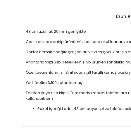
Ürün A
43 cm uzunluk 20 mm genişlikte
Canlı renklere sahip ürünümüz hastane okul fuarlar ve s
Doktor hemşire sağlık çalışanları ve kreş çocuklar için 
Anahtarlarınızı usb belleklerinizi vb ürünleri rahatlık
Özel tasarımlarımız 1.Sınıf saten çift taraflı kumaş bas
Yerli üretim %100 saten kumaş
Telefon veya usb klipsli Tüm marka model telefonlara uyum
kullanabilirsinz.
Paket içeriği 1 adet 43 cm boyun ipi ve telefon ask