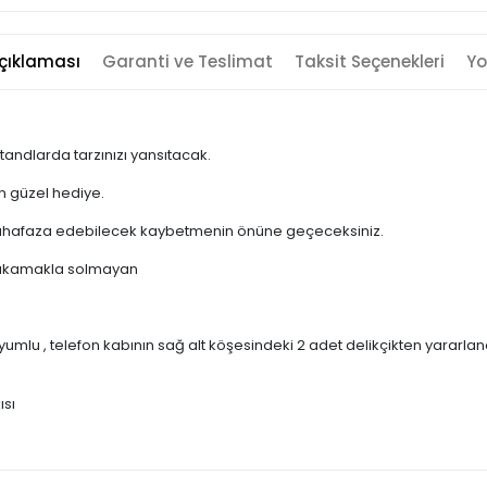
çıklaması
Garanti ve Teslimat
Taksit Seçenekleri
Yo
tandlarda tarzınızı yansıtacak.
en güzel hediye.
la muhafaza edebilecek kaybetmenin önüne geçeceksiniz.
kı yıkamakla solmayan
lu , telefon kabının sağ alt köşesindeki 2 adet delikçikten yararlanara
ısı