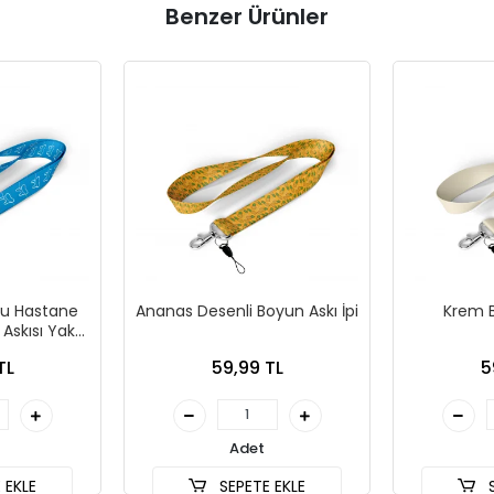
Benzer Ürünler
ru Hastane
Ananas Desenli Boyun Askı İpi
Krem B
 Askısı Yaka
efon Askısı
TL
59,99 TL
5
Adet
 EKLE
SEPETE EKLE
S