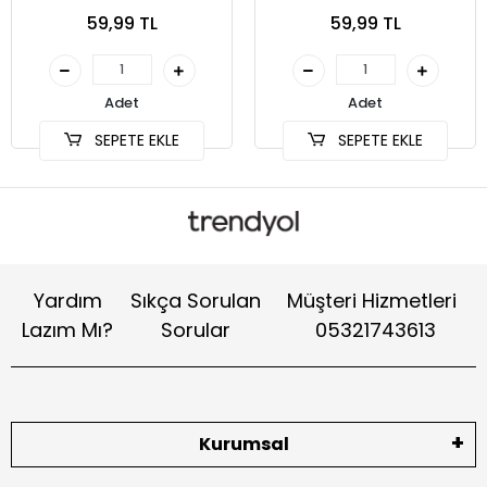
Yaka Kartı Tutucu-
Yaka Kartı Tutucu-
59,99 TL
59,99 TL
Telefon Askısı
Telefon Askısı
Adet
Adet
SEPETE EKLE
SEPETE EKLE
Yardım
Sıkça Sorulan
Müşteri Hizmetleri
Lazım Mı?
Sorular
05321743613
Kurumsal