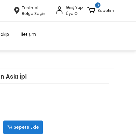
0
Giriş Yap
Teslimat
Sepetim
Bölge Seçin
Üye Ol
Takip
İletişim
n Askı İpi
Sepete Ekle