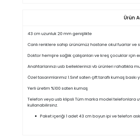
Ürün A
43 cm uzunluk 20 mm genişlikte
Canlı renklere sahip ürünümüz hastane okul fuarlar ve s
Doktor hemşire sağlık çalışanları ve kreş çocuklar için 
Anahtarlarınızı usb belleklerinizi vb ürünleri rahatlık
Özel tasarımlarımız 1.Sınıf saten çift taraflı kumaş bas
Yerli üretim %100 saten kumaş
Telefon veya usb klipsli Tüm marka model telefonlara uyum
kullanabilirsinz.
Paket içeriği 1 adet 43 cm boyun ipi ve telefon ask