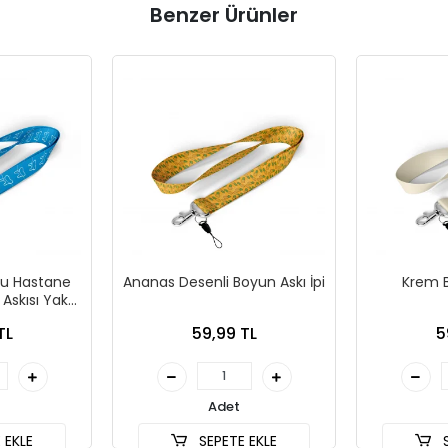
Benzer Ürünler
ru Hastane
Ananas Desenli Boyun Askı İpi
Krem B
 Askısı Yaka
efon Askısı
TL
59,99 TL
5
Adet
 EKLE
SEPETE EKLE
S