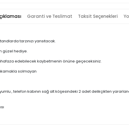
çıklaması
Garanti ve Teslimat
Taksit Seçenekleri
Yo
tandlarda tarzınızı yansıtacak.
en güzel hediye.
la muhafaza edebilecek kaybetmenin önüne geçeceksiniz.
kı yıkamakla solmayan
lu , telefon kabının sağ alt köşesindeki 2 adet delikçikten yararlanara
ısı