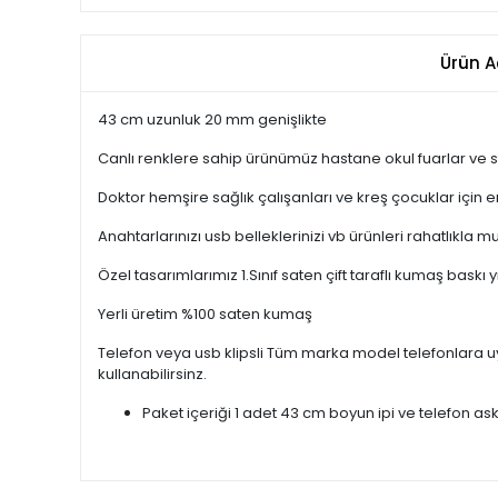
Ürün A
43 cm uzunluk 20 mm genişlikte
Canlı renklere sahip ürünümüz hastane okul fuarlar ve s
Doktor hemşire sağlık çalışanları ve kreş çocuklar için 
Anahtarlarınızı usb belleklerinizi vb ürünleri rahatlık
Özel tasarımlarımız 1.Sınıf saten çift taraflı kumaş bas
Yerli üretim %100 saten kumaş
Telefon veya usb klipsli Tüm marka model telefonlara uyum
kullanabilirsinz.
Paket içeriği 1 adet 43 cm boyun ipi ve telefon ask