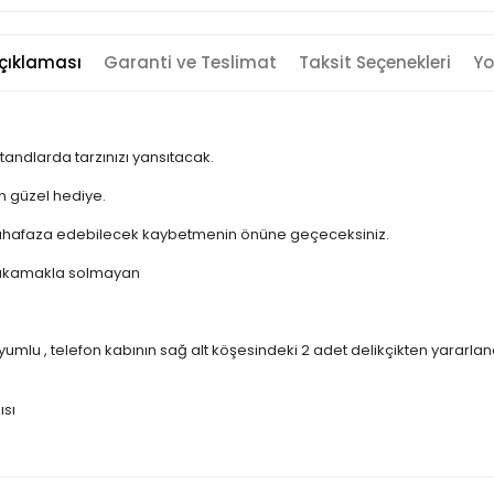
çıklaması
Garanti ve Teslimat
Taksit Seçenekleri
Yo
tandlarda tarzınızı yansıtacak.
en güzel hediye.
la muhafaza edebilecek kaybetmenin önüne geçeceksiniz.
kı yıkamakla solmayan
lu , telefon kabının sağ alt köşesindeki 2 adet delikçikten yararlanara
ısı