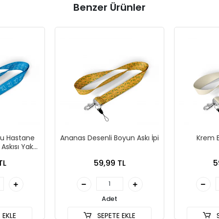
Benzer Ürünler
ru Hastane
Ananas Desenli Boyun Askı İpi
Krem B
 Askısı Yaka
efon Askısı
TL
59,99 TL
5
Adet
 EKLE
SEPETE EKLE
S