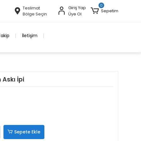
0
Giriş Yap
Teslimat
Sepetim
Bölge Seçin
Üye Ol
Takip
İletişim
Askı İpi
Sepete Ekle