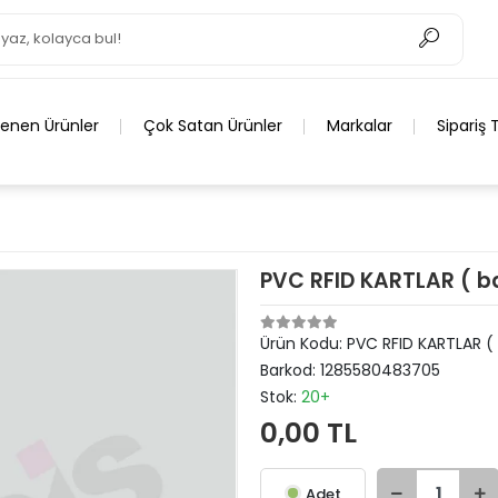
lenen Ürünler
Çok Satan Ürünler
Markalar
Sipariş 
PVC RFID KARTLAR ( ba
Ürün Kodu:
PVC RFID KARTLAR ( 
Barkod:
1285580483705
Stok:
20+
0,00 TL
Adet