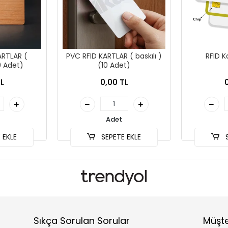
ARTLAR (
PVC RFID KARTLAR ( baskılı )
RFID K
0 Adet)
(10 Adet)
L
0,00 TL
Adet
 EKLE
SEPETE EKLE
S
Sıkça Sorulan Sorular
Müşte