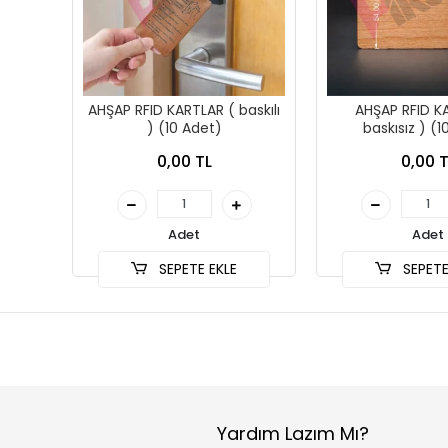
AHŞAP RFID KARTLAR ( baskılı
AHŞAP RFID K
) (10 Adet)
baskısız ) (1
0,00 TL
0,00 T
Adet
Adet
SEPETE EKLE
SEPETE
Yardım Lazım Mı?