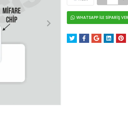
WHATSAPP İLE SİPARİŞ VE