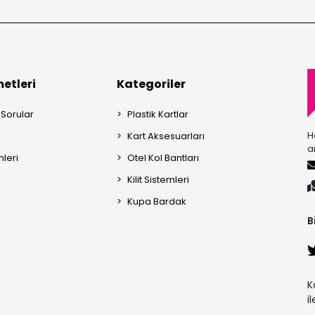
etleri
Kategoriler
 Sorular
Plastik Kartlar
H
Kart Aksesuarları
a
mleri
Otel Kol Bantları
Kilit Sistemleri
Kupa Bardak
B
K
i