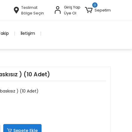
0
Giriş Yap
Teslimat
Sepetim
Bölge Seçin
Üye Ol
Takip
İletişim
skısız ) (10 Adet)
baskısız ) (10 Adet)
Sepete Ekle