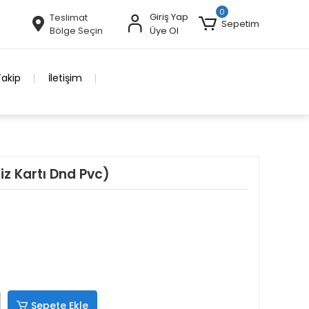
0
Giriş Yap
Teslimat
Sepetim
Bölge Seçin
Üye Ol
Takip
İletişim
iz Kartı Dnd Pvc)
Sepete Ekle