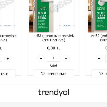
 Etmeyiniz
Pİ-53 (Rahatsız Etmeyiniz
Pİ-52 (Ra
 Pvc)
Kartı Dnd Pvc)
Kart
L
0,00 TL
Adet
 EKLE
SEPETE EKLE
S