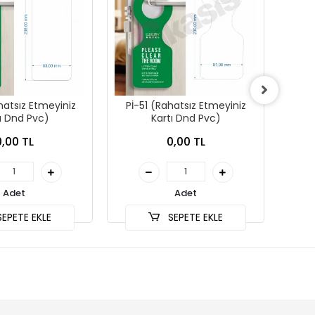
hatsız Etmeyiniz
Pİ-51 (Rahatsız Etmeyiniz
Pİ-
ı Dnd Pvc)
Kartı Dnd Pvc)
0,00 TL
0,00 TL
Adet
Adet
EPETE EKLE
SEPETE EKLE