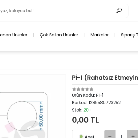
lenen Ürünler
Çok Satan Ürünler
Markalar
Sipariş 
Pİ-1 (Rahatsız Etmeyin
Ürün Kodu:
Pİ-1
Barkod:
1285580723252
Stok:
20+
0,00 TL
Adet