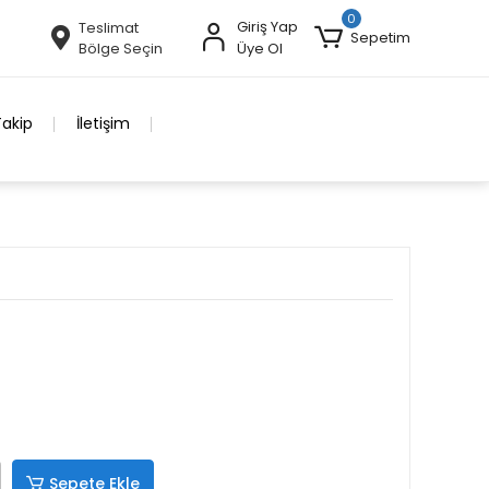
0
Giriş Yap
Teslimat
Sepetim
Bölge Seçin
Üye Ol
Takip
İletişim
Sepete Ekle