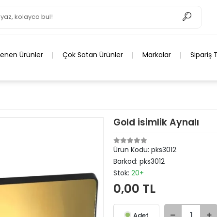
lenen Ürünler
Çok Satan Ürünler
Markalar
Sipariş 
Gold isimlik Aynalı
Ürün Kodu:
pks3012
Barkod:
pks3012
Stok:
20+
0,00 TL
Adet