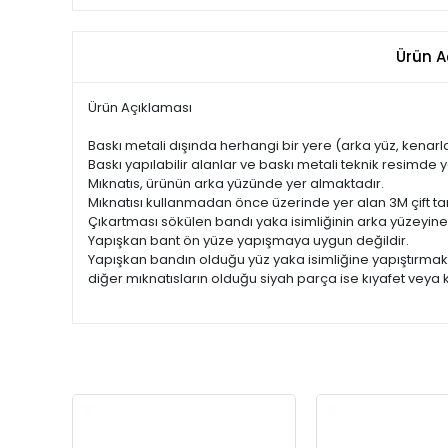
Ürün A
Ürün Açıklaması
Baskı metali dışında herhangi bir yere (arka yüz, kenarl
Baskı yapılabilir alanlar ve baskı metali teknik resimde 
Mıknatıs, ürünün arka yüzünde yer almaktadır.
Mıknatısı kullanmadan önce üzerinde yer alan 3M çift t
Çıkartması sökülen bandı yaka isimliğinin arka yüzeyine 
Yapışkan bant ön yüze yapışmaya uygun değildir.
Yapışkan bandın olduğu yüz yaka isimliğine yapıştırmak 
diğer mıknatısların olduğu siyah parça ise kıyafet veya 