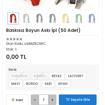
Baskısız Boyun Askı İpi (50 Adet)
Ürün Kodu:
U4BAZ5CIWC
Stok:
6
0,00 TL
Renk:
TURUNCU
KIRMIZI
BEYAZ
LACİVERT
MAVİ
BORDO
SARI
SİYAH
Sepete Ekle
Adet