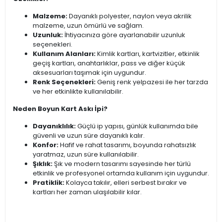
Malzeme:
Dayanıklı polyester, naylon veya akrilik
malzeme, uzun ömürlü ve sağlam.
Uzunluk:
İhtiyacınıza göre ayarlanabilir uzunluk
seçenekleri.
Kullanım Alanları:
Kimlik kartları, kartvizitler, etkinlik
geçiş kartları, anahtarlıklar, pass ve diğer küçük
aksesuarları taşımak için uygundur.
Renk Seçenekleri:
Geniş renk yelpazesi ile her tarzda
ve her etkinlikte kullanılabilir.
Neden Boyun Kart Askı İpi?
Dayanıklılık:
Güçlü ip yapısı, günlük kullanımda bile
güvenli ve uzun süre dayanıklı kalır.
Konfor:
Hafif ve rahat tasarımı, boyunda rahatsızlık
yaratmaz, uzun süre kullanılabilir.
Şıklık:
Şık ve modern tasarımı sayesinde her türlü
etkinlik ve profesyonel ortamda kullanım için uygundur.
Pratiklik:
Kolayca takılır, elleri serbest bırakır ve
kartları her zaman ulaşılabilir kılar.